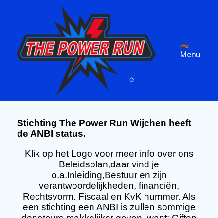
Spring
naar
inhoud
Menu
Stichting The Power Run Wijchen heeft
de ANBI status.
Klik op het Logo voor meer info over ons
Beleidsplan,daar vind je
o.a.Inleiding,Bestuur en zijn
verantwoordelijkheden, financiën,
Rechtsvorm, Fiscaal en KvK nummer. Als
een stichting een ANBI is zullen sommige
donateurs makkelijker geven, want: Giften